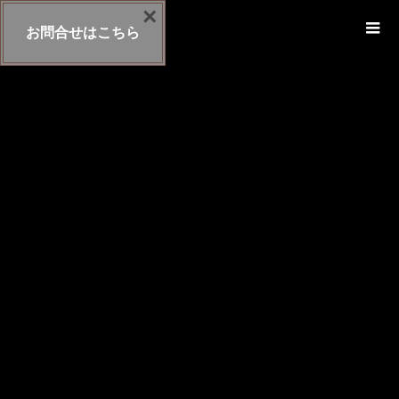
×
exosome-cosme
お問合せはこちら