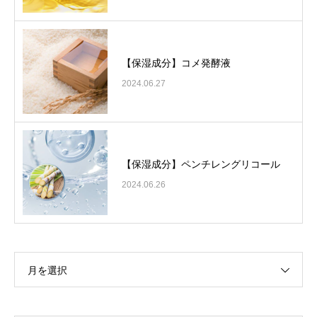
【保湿成分】コメ発酵液
2024.06.27
【保湿成分】ペンチレングリコール
2024.06.26
月を選択