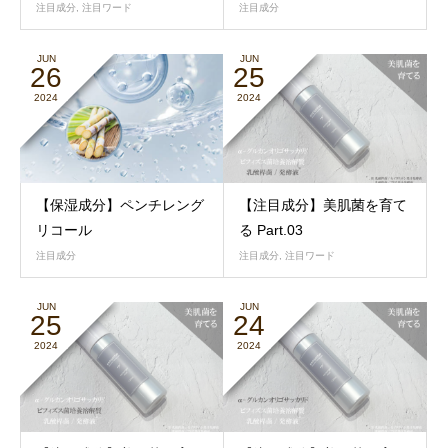
注目成分
,
注目ワード
注目成分
JUN
JUN
26
25
2024
2024
【保湿成分】ペンチレング
【注目成分】美肌菌を育て
リコール
る Part.03
注目成分
注目成分
,
注目ワード
JUN
JUN
25
24
2024
2024