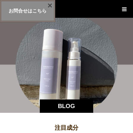
×
exosome-cosme
お問合せはこちら
BLOG
注目成分