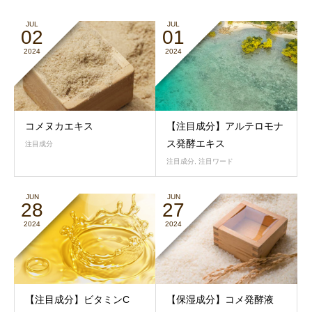
JUL
JUL
02
01
2024
2024
コメヌカエキス
【注目成分】アルテロモナ
ス発酵エキス
注目成分
注目成分
,
注目ワード
JUN
JUN
28
27
2024
2024
【注目成分】ビタミンC
【保湿成分】コメ発酵液