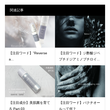
関連記事
【注目ワード】”Reverse
【注目ワード】ジ酢酸ジペ
a...
プチドジアミノブチロイ...
【注目成分】美肌菌を育て
【注目ワード】バクチオー
る Part.03
ルって何？