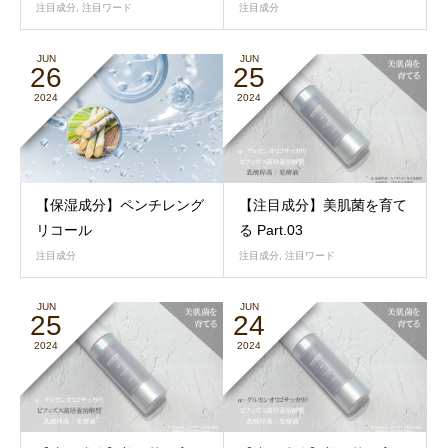
注目成分
,
注目ワード
注目成分
JUN
JUN
26
25
2024
2024
【保湿成分】ペンチレング
【注目成分】美肌菌を育て
リコール
る Part.03
注目成分
注目成分
,
注目ワード
JUN
JUN
25
24
2024
2024