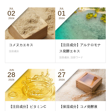
JUL
JUL
02
01
2024
2024
コメヌカエキス
【注目成分】アルテロモナ
ス発酵エキス
注目成分
注目成分
,
注目ワード
JUN
JUN
28
27
2024
2024
【注目成分】ビタミンC
【保湿成分】コメ発酵液